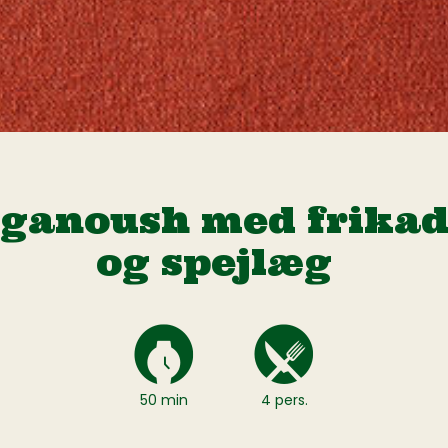
ganoush med frikad
og spejlæg
50 min
4 pers.