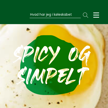
Hvad har jeg i køleskabet
SPICY OG
SIMPELT