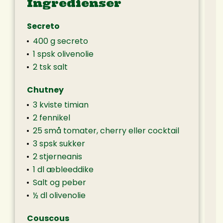
Ingredienser
Secreto
400 g secreto
1 spsk olivenolie
2 tsk salt
Chutney
3 kviste timian
2 fennikel
25 små tomater, cherry eller cocktail
3 spsk sukker
2 stjerneanis
1 dl æbleeddike
Salt og peber
½ dl olivenolie
Couscous