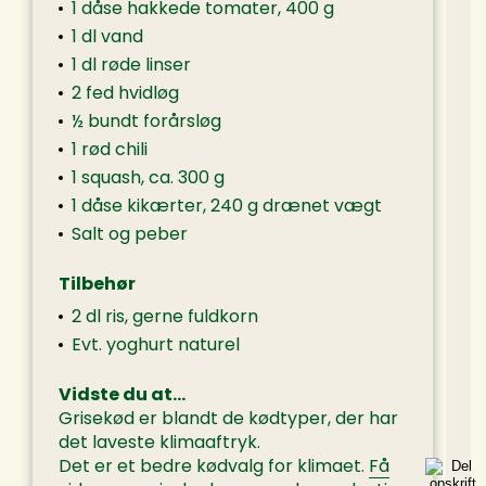
1 dåse hakkede tomater, 400 g
1 dl vand
1 dl røde linser
2 fed hvidløg
½ bundt forårsløg
1 rød chili
1 squash, ca. 300 g
1 dåse kikærter, 240 g drænet vægt
Salt og peber
Tilbehør
2 dl ris, gerne fuldkorn
Evt. yoghurt naturel
Vidste du at…
Grisekød er blandt de kødtyper, der har
T
det laveste klimaaftryk.
Det er et bedre kødvalg for klimaet.
Få
D