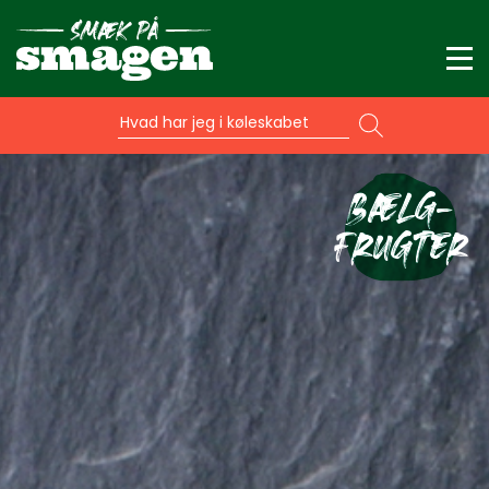
Hvad har jeg i køleskabet
BÆLG-
FRUGTER