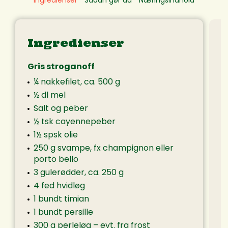
Ingredienser
Gris stroganoff
¼ nakkefilet, ca. 500 g
½ dl mel
Salt og peber
½ tsk cayennepeber
1½ spsk olie
250 g svampe, fx champignon eller
porto bello
3 gulerødder, ca. 250 g
4 fed hvidløg
1 bundt timian
1 bundt persille
300 g perleløg – evt. fra frost