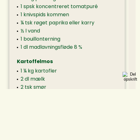
1 spsk koncentreret tomatpuré
1 knivspids kommen
¼ tsk røget paprika eller karry
½ l vand
1 bouillonterning
1 dl madlavningsfløde 8 %
Kartoffelmos
1 ¼ kg kartofler
2 dl mælk
2 tsk smør
Vidste du at…
Grisekød er blandt de kødtyper, der har
det laveste klimaaftryk.
Det er et bedre kødvalg for klimaet.
Få
viden om grisekød og mere bæredygtig
T
madlavning.