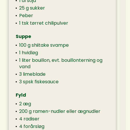
1 dl soja
25 g sukker
Peber
1 tsk tørret chilipulver
Suppe
100 g shiitake svampe
1 hvidløg
1 liter bouillon, evt. bouillonterning og
vand
3 limeblade
3 spsk fiskesauce
Fyld
2 æg
200 g ramen-nudler eller ægnudler
4 radiser
4 forårsløg