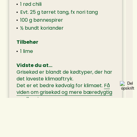
1 rød chili
Evt. 25 g tørret tang, fx nori tang
100 g bønnespirer
½ bundt koriander
Tilbehør
1 lime
Vidste du at…
Grisekød er blandt de kødtyper, der har
det laveste klimaaftryk.
Det er et bedre kødvalg for klimaet.
Få
viden om grisekød og mere bæredygtig
madlavning.
Kilde: Rådet for sund mad, Vejledning
om brug af generiske
klimaanprisninger og kostråd til at
fremme sundere valg