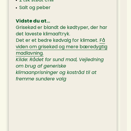
Salt og peber
Vidste du at…
Grisekød er blandt de kødtyper, der har
det laveste klimaaftryk.
Det er et bedre kødvalg for klimaet.
Få
viden om grisekød og mere bæredygtig
madlavning.
T
Kilde: Rådet for sund mad, Vejledning
om brug af generiske
S
klimaanprisninger og kostråd til at
t
fremme sundere valg
K
f
F
m
p
–
o