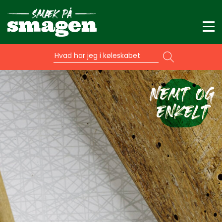
Hvad har jeg i køleskabet
NEMT OG
ENKELT