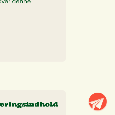
 over denne
æringsindhold