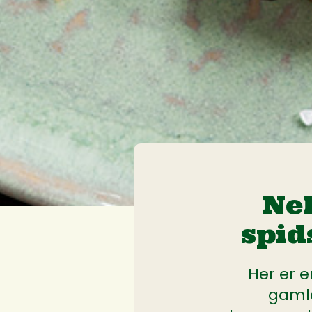
Nek
spid
Her er 
gamle