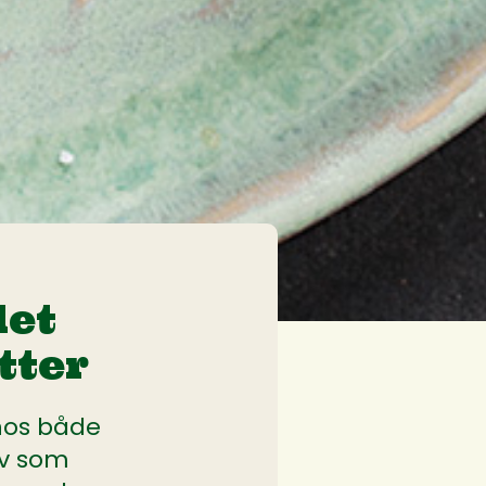
let
tter
hos både
lv som