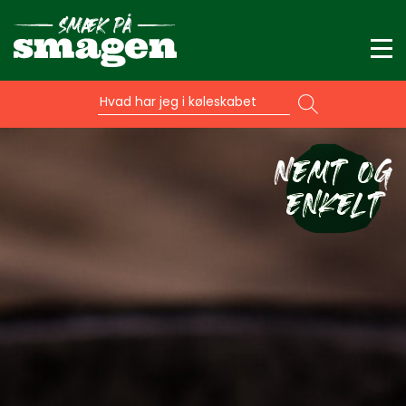
Hvad har jeg i køleskabet
NEMT OG
ENKELT