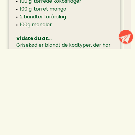
100 g. tørrede kokosflager
100 g. tørret mango
2 bundter forårsløg
100g mandler
Vidste du at…
Grisekød er blandt de kødtyper, der har
det laveste klimaaftryk.
Det er et bedre kødvalg for klimaet.
Få
viden om grisekød og mere bæredygtig
madlavning.
Kilde: Rådet for sund mad, Vejledning
om brug af generiske
klimaanprisninger og kostråd til at
fremme sundere valg