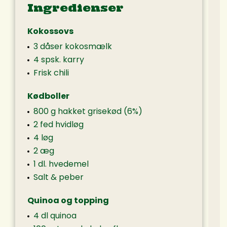
Ingredienser
Kokossovs
3 dåser kokosmælk
4 spsk. karry
Frisk chili
Kødboller
800 g hakket grisekød (6%)
2 fed hvidløg
4 løg
2 æg
1 dl. hvedemel
Salt & peber
Quinoa og topping
4 dl quinoa