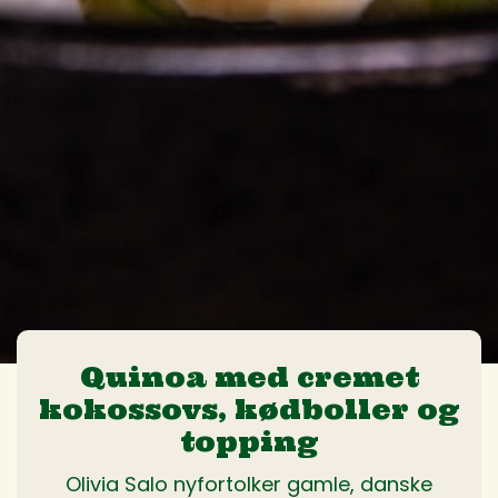
Quinoa med cremet
kokossovs, kødboller og
topping
Olivia Salo nyfortolker gamle, danske