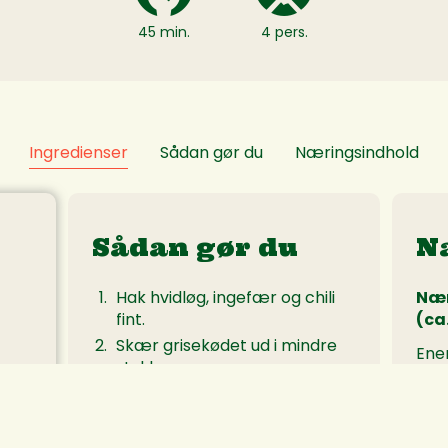
45 min.
4 pers.
Ingredienser
Sådan gør du
Næringsindhold
Sådan gør du
N
Hak hvidløg, ingefær og chili
Nær
fint.
(ca.
Skær grisekødet ud i mindre
Ener
stykker.
Prot
Steg hvidløg, ingefær, chili og
Kulh
kødet på en pande ved høj
Kost
varme i olie.