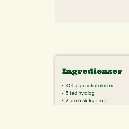
Ingredienser
400 g grisekoteletter
5 fed hvidløg
2 cm frisk Ingefær
1 frisk chili
2 spsk. olie
5 spsk. soya