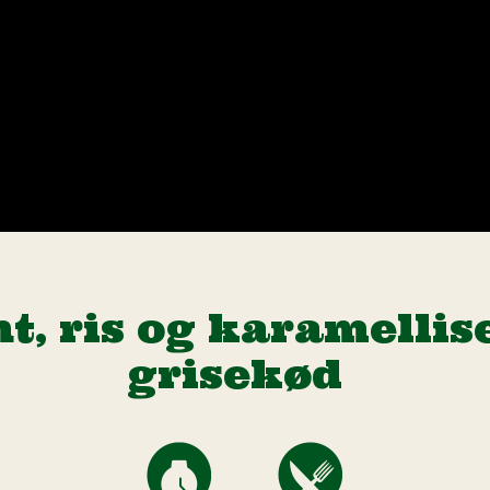
t, ris og karamellis
grisekød