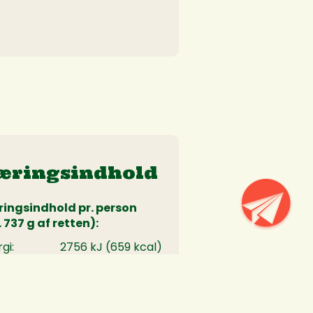
æringsindhold
ingsindhold pr. person
 737 g af retten):
gi:
2756 kJ (659 kcal)
ein:
33 g
ydrat:
82 g
fibre:
8 g