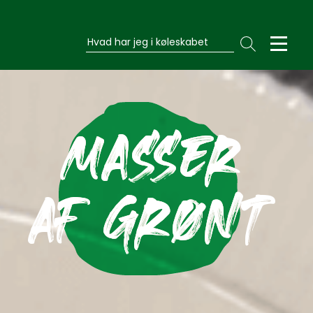
Hvad har jeg i køleskabet
MASSER
AF GRØNT