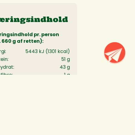
æringsindhold
ingsindhold pr. person
 660 g af retten):
gi:
5443 kJ (1301 kcal)
ein:
51 g
ydrat:
43 g
fibre:
1 g
:
103 g
ingsindhold pr. 100 g:
gi:
824 kJ (197 kcal)
ein:
8 g
ydrat:
6 g
fibre:
0 g