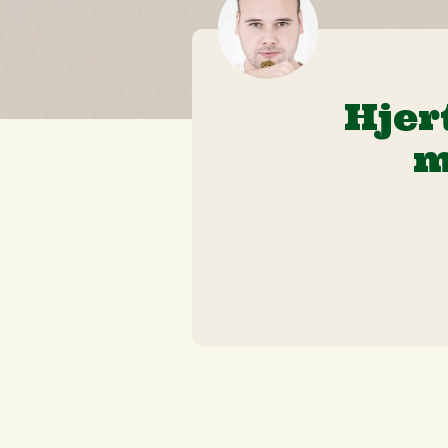
Hjer
m