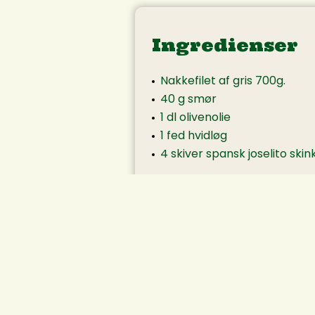
Ingredienser
Nakkefilet af gris 700g.
40 g smør
1 dl olivenolie
1 fed hvidløg
4 skiver spansk joselito skin
Rødbedesauce:
½ l rødbedejuice
¼ l balsamico
½ l grisefond
150 g smør
Salt
Peber