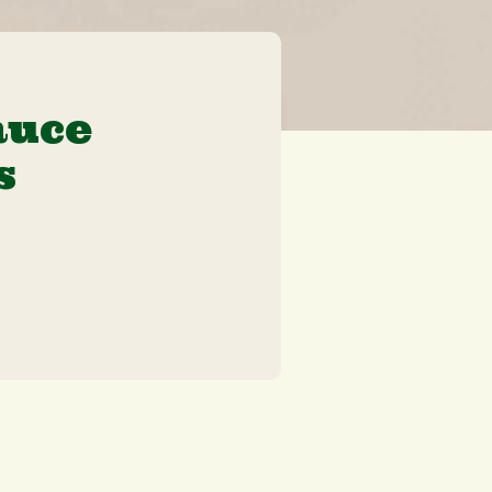
auce
s