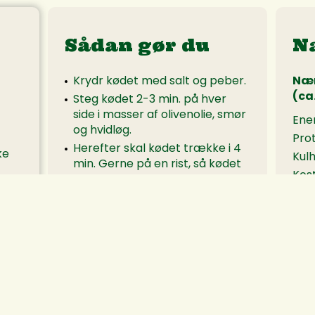
Sådan gør du
N
Krydr kødet med salt og peber.
Nær
(ca.
Steg kødet 2-3 min. på hver
side i masser af olivenolie, smør
Ener
og hvidløg.
Prot
Herefter skal kødet trække i 4
ke
Kulh
min. Gerne på en rist, så kødet
Kost
kan komme af med varmen.
Fedt
Skær kødet i skiver à ca. 2 cm.
Læg en skive skinke på hvert
stykke kød og brænd med en
Nær
gasbrænder for sprødhed.
Ener
Prot
Rødbedesauce:
Kulh
Bland rødbedejuice, balsamico
Kost