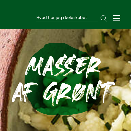
Hvad har jeg i køleskabet
MASSER
AF GRØNT